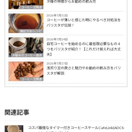
タ種の特徴からお勧めの飲み方
コーヒー豆関連
2026年7月31日
コーヒーが薄いと感じた時にやるべき対処法を
バリスタが伝授！
抽出方法/レシピ
2026年7月24日
自宅コーヒーを始めるのに最低限必要なもの４
つをバリスタが紹介！【これだけ揃えれば大丈
夫】
お勧めのコーヒー器具
2026年7月17日
浅煎り豆の良さと魅力やお勧めの飲み方をバリ
スタが解説
コーヒー豆関連
関連記事
コスパ最強なタイマー付きコーヒースケールCafeLink(ADCS-