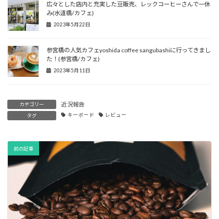
広々とした店内と充実した豆販売、レックコーヒーさんで一休
み(水道橋/カフェ)
2023年5月22日
参宮橋の人気カフェyoshida coffee sangubashiに行ってきまし
た！(参宮橋/カフェ)
2023年5月11日
近況報告
カテゴリー
キーボード
レビュー
タグ
前の記事