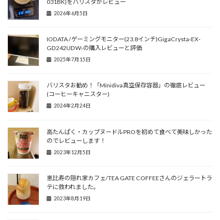
031BK)をバリスタがレビュー
2026年6月5日
IODATA /ゲーミングモニター(23.8インチ)GigaCrysta‹EX-
GD242UDW›の購入レビューと評価
2025年7月15日
バリスタお勧め！「Minidiva真空保存容器」の徹底レビュー
(コーヒーキャニスター)
2024年2月24日
高たんぱく・カップヌードルPROを初めて食べて美味しかった
のでレビューします！
2023年12月5日
恵比寿の隠れ家カフェ/TEA GATE COFFEEさんのジェラートラ
テに救われました。
2023年8月19日