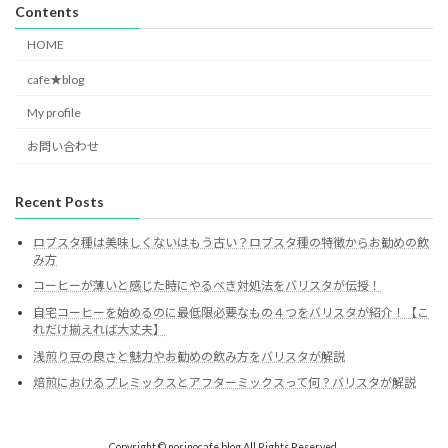
Contents
HOME
cafe★blog
My profile
お問い合わせ
Recent Posts
ロブスタ種は美味しくないはもう古い？ロブスタ種の特徴からお勧めの飲
み方
コーヒーが薄いと感じた時にやるべき対処法をバリスタが伝授！
自宅コーヒーを始めるのに最低限必要なもの４つをバリスタが紹介！【こ
れだけ揃えれば大丈夫】
浅煎り豆の良さと魅力やお勧めの飲み方をバリスタが解説
焙煎におけるプレミックスとアフターミックスって何？バリスタが解説
Copyright © norinocafe blog All Rights Reserved.