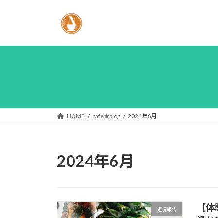
コ
ナ
ン
ビ
テ
ゲ
ン
ー
ツ
シ
へ
ョ
ス
ン
キ
に
ッ
移
プ
動
HOME
cafe★blog
2024年6月
2024年6月
【体
近況報告