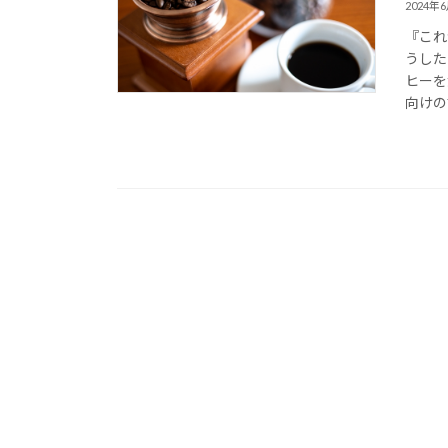
2024年
『これ
うした
ヒーを
向けの