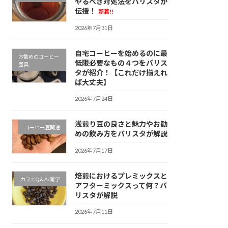
やるべき対処法をバリスタが
伝授！
新着!!
2026年7月31日
自宅コーヒーを始めるのに最
お勧めのコーヒー
低限必要なもの４つをバリス
器具
タが紹介！【これだけ揃えれ
ば大丈夫】
2026年7月24日
浅煎り豆の良さと魅力やお勧
コーヒー豆関連
めの飲み方をバリスタが解説
2026年7月17日
焙煎におけるプレミックスと
カフェQ＆A/雑学
アフターミックスって何？バ
リスタが解説
2026年7月11日