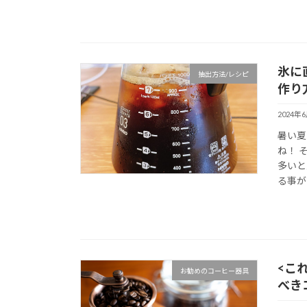
氷に
抽出方法/レシピ
作り
2024年
暑い夏
ね！ 
多いと
る事が
<こ
お勧めのコーヒー器具
べき