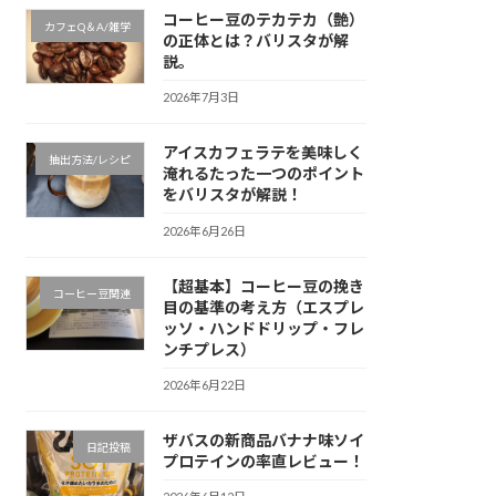
コーヒー豆のテカテカ（艶）
カフェQ＆A/雑学
の正体とは？バリスタが解
説。
2026年7月3日
アイスカフェラテを美味しく
抽出方法/レシピ
淹れるたった一つのポイント
をバリスタが解説！
2026年6月26日
【超基本】コーヒー豆の挽き
コーヒー豆関連
目の基準の考え方（エスプレ
ッソ・ハンドドリップ・フレ
ンチプレス）
2026年6月22日
ザバスの新商品バナナ味ソイ
日記投稿
プロテインの率直レビュー！