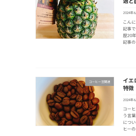
過と
2024年
こんに
記事で
歴20
記事のそ
イエ
コーヒー豆関連
特徴
2024年
コーヒ
う言葉
につい
ヒーの