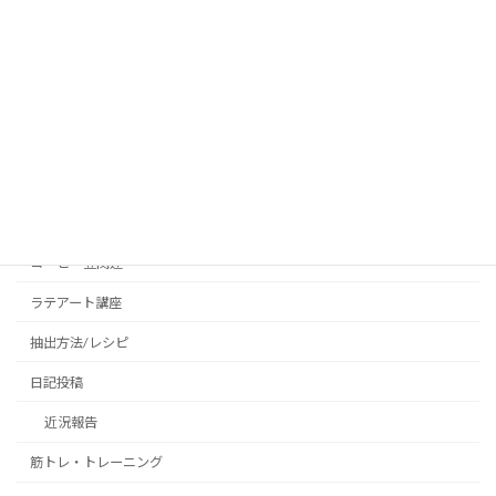
カテゴリー
PostCoffee(ポストコーヒー)
お勧めのコーヒー器具
カフェ/喫茶レビュー
カフェQ＆A/雑学
コーヒー豆関連
ラテアート講座
抽出方法/レシピ
日記投稿
近況報告
筋トレ・トレーニング