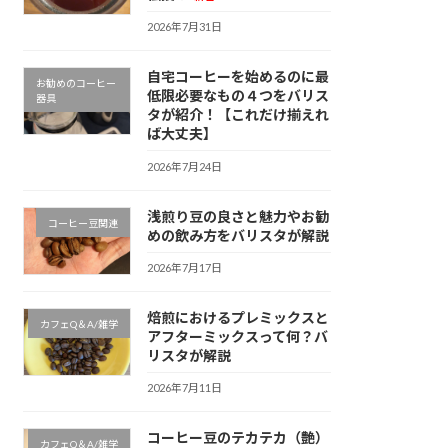
2026年7月31日
自宅コーヒーを始めるのに最
お勧めのコーヒー
低限必要なもの４つをバリス
器具
タが紹介！【これだけ揃えれ
ば大丈夫】
2026年7月24日
浅煎り豆の良さと魅力やお勧
コーヒー豆関連
めの飲み方をバリスタが解説
2026年7月17日
焙煎におけるプレミックスと
カフェQ＆A/雑学
アフターミックスって何？バ
リスタが解説
2026年7月11日
コーヒー豆のテカテカ（艶）
カフェQ＆A/雑学