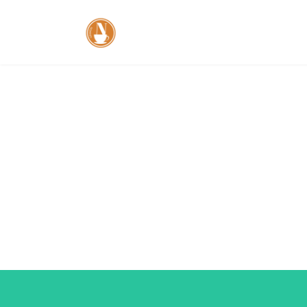
コ
ナ
ン
ビ
テ
ゲ
ン
ー
ツ
シ
へ
ョ
ス
ン
キ
に
ッ
移
プ
動