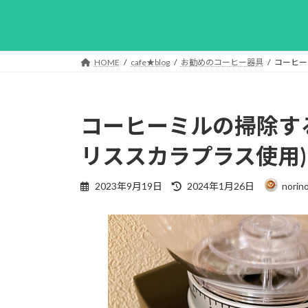
HOME
cafe★blog
お勧めのコーヒー器具
コーヒー
コーヒーミルの掃除す
リススカラプラス使用)
最
2023年9月19日
2024年1月26日
norin
終
更
新
日
時
: