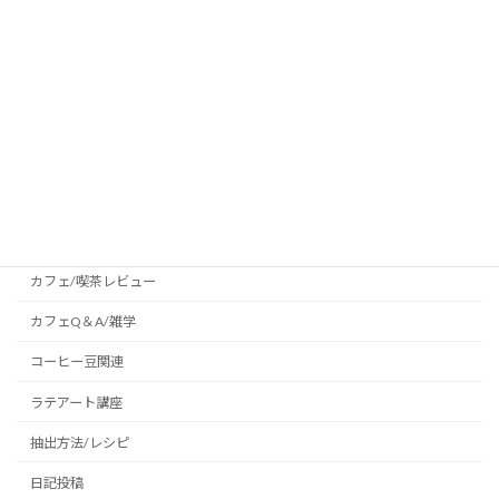
コスパ最強なタイマー付きコーヒースケ
お勧めのコーヒー器具
ールCafeLink(ADCS-031BK)をバリスタ
がレビュー
2026年6月5日
カテゴリー
PostCoffee(ポストコーヒー)
お勧めのコーヒー器具
カフェ/喫茶レビュー
カフェQ＆A/雑学
コーヒー豆関連
ラテアート講座
抽出方法/レシピ
日記投稿