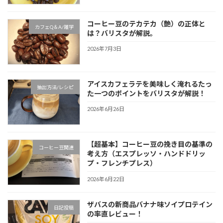
コーヒー豆のテカテカ（艶）の正体と
カフェQ＆A/雑学
は？バリスタが解説。
2026年7月3日
アイスカフェラテを美味しく淹れるたっ
抽出方法/レシピ
た一つのポイントをバリスタが解説！
2026年6月26日
【超基本】コーヒー豆の挽き目の基準の
コーヒー豆関連
考え方（エスプレッソ・ハンドドリッ
プ・フレンチプレス）
2026年6月22日
ザバスの新商品バナナ味ソイプロテイン
日記投稿
の率直レビュー！