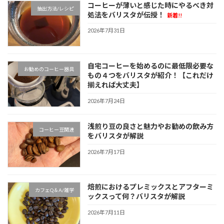
コーヒーが薄いと感じた時にやるべき対
抽出方法/レシピ
処法をバリスタが伝授！
新着!!
2026年7月31日
自宅コーヒーを始めるのに最低限必要な
お勧めのコーヒー器具
もの４つをバリスタが紹介！【これだけ
揃えれば大丈夫】
2026年7月24日
浅煎り豆の良さと魅力やお勧めの飲み方
コーヒー豆関連
をバリスタが解説
2026年7月17日
焙煎におけるプレミックスとアフターミ
カフェQ＆A/雑学
ックスって何？バリスタが解説
2026年7月11日