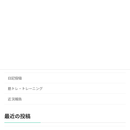
PostCoffee(ポストコーヒー)
お勧めのコーヒー器具
カフェ/喫茶レビュー
カフェQ＆A/雑学
コーヒー豆関連
ラテアート講座
抽出方法/レシピ
日記投稿
筋トレ・トレーニング
近況報告
最近の投稿