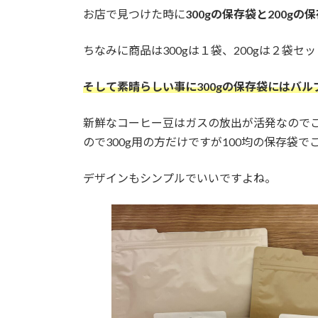
お店で見つけた時に
300gの保存袋と200gの
ちなみに商品は300gは１袋、200gは２袋セ
そして素晴らしい事に300gの保存袋にはバ
新鮮なコーヒー豆はガスの放出が活発なので
ので300g用の方だけですが100均の保存袋
デザインもシンプルでいいですよね。