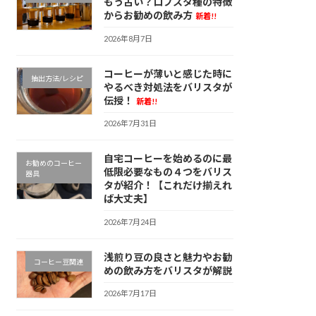
もう古い？ロブスタ種の特徴
からお勧めの飲み方
新着!!
2026年8月7日
コーヒーが薄いと感じた時に
抽出方法/レシピ
やるべき対処法をバリスタが
伝授！
新着!!
2026年7月31日
自宅コーヒーを始めるのに最
お勧めのコーヒー
低限必要なもの４つをバリス
器具
タが紹介！【これだけ揃えれ
ば大丈夫】
2026年7月24日
浅煎り豆の良さと魅力やお勧
コーヒー豆関連
めの飲み方をバリスタが解説
2026年7月17日