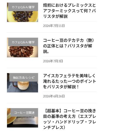
焙煎におけるプレミックスと
カフェQ＆A/雑学
アフターミックスって何？バ
リスタが解説
2026年7月11日
コーヒー豆のテカテカ（艶）
カフェQ＆A/雑学
の正体とは？バリスタが解
説。
2026年7月3日
アイスカフェラテを美味しく
抽出方法/レシピ
淹れるたった一つのポイント
をバリスタが解説！
2026年6月26日
【超基本】コーヒー豆の挽き
コーヒー豆関連
目の基準の考え方（エスプレ
ッソ・ハンドドリップ・フレ
ンチプレス）