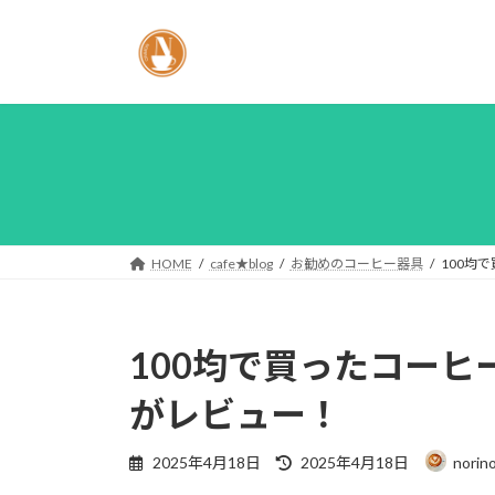
コ
ナ
ン
ビ
テ
ゲ
ン
ー
ツ
シ
へ
ョ
ス
ン
キ
に
ッ
移
プ
動
HOME
cafe★blog
お勧めのコーヒー器具
100均
100均で買ったコー
がレビュー！
最
2025年4月18日
2025年4月18日
norin
終