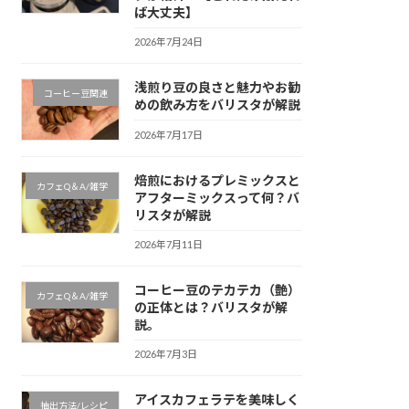
ば大丈夫】
2026年7月24日
浅煎り豆の良さと魅力やお勧
コーヒー豆関連
めの飲み方をバリスタが解説
2026年7月17日
焙煎におけるプレミックスと
カフェQ＆A/雑学
アフターミックスって何？バ
リスタが解説
2026年7月11日
コーヒー豆のテカテカ（艶）
カフェQ＆A/雑学
の正体とは？バリスタが解
説。
2026年7月3日
アイスカフェラテを美味しく
抽出方法/レシピ