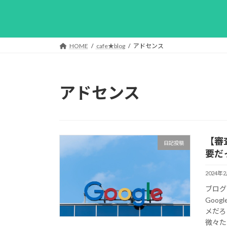
HOME
cafe★blog
アドセンス
アドセンス
【審
日記投稿
要だ
2024年
ブログ
Goo
メだろ
微々た