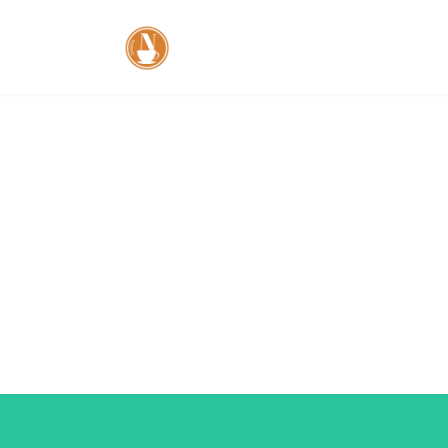
コ
ナ
ン
ビ
テ
ゲ
ン
ー
ツ
シ
へ
ョ
ス
ン
キ
に
ッ
移
プ
動