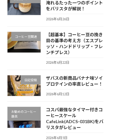
淹れるたった一つのポイント
をバリスタが解説！
2026年6月26日
【超基本】コーヒー豆の挽き
コーヒー豆関連
目の基準の考え方（エスプレ
ッソ・ハンドドリップ・フレ
ンチプレス）
2026年6月22日
ザバスの新商品バナナ味ソイ
日記投稿
プロテインの率直レビュー！
2026年6月12日
コスパ最強なタイマー付きコ
お勧めのコーヒー
ーヒースケール
器具
CafeLink(ADCS-031BK)をバ
リスタがレビュー
2026年6月5日