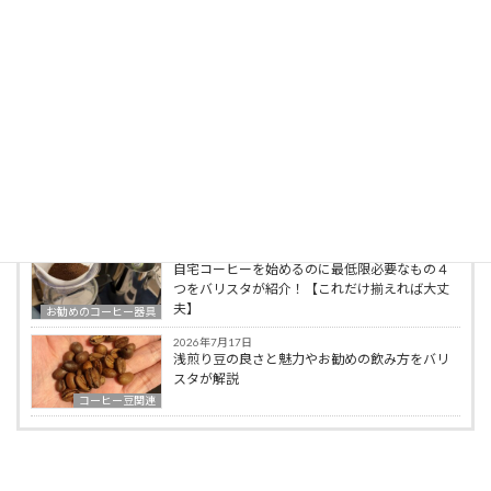
最新の投稿
2026年8月7日
ロブスタ種は美味しくないはもう古い？ロブス
タ種の特徴からお勧めの飲み方
コーヒー豆関連
2026年7月31日
コーヒーが薄いと感じた時にやるべき対処法を
バリスタが伝授！
抽出方法/レシピ
2026年7月24日
自宅コーヒーを始めるのに最低限必要なもの４
つをバリスタが紹介！【これだけ揃えれば大丈
夫】
お勧めのコーヒー器具
2026年7月17日
浅煎り豆の良さと魅力やお勧めの飲み方をバリ
スタが解説
コーヒー豆関連