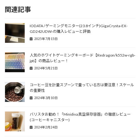
関連記事
IODATA /ゲーミングモニター(23.8インチ)GigaCrysta‹EX-
GD242UDW›の購入レビューと評価
2025年7月15日
人気のホワイトゲーミングキーボード【Redragon/k552w-rgb-
jpti】の商品レビュー！
2024年5月21日
コーヒー豆を計量スプーンで量っている方は要注意！スケール
の重要性
2024年3月10日
バリスタお勧め！「Minidiva真空保存容器」の徹底レビュー
(コーヒーキャニスター)
2024年2月24日