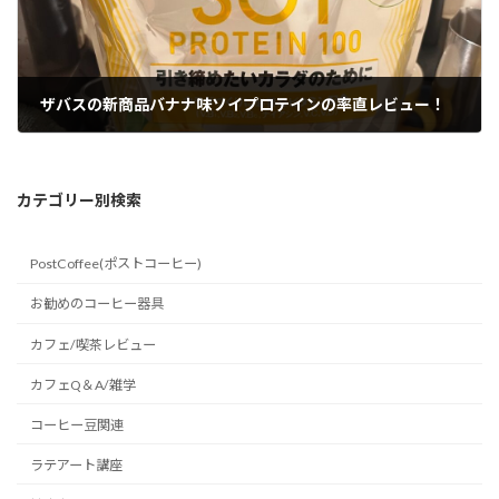
ザバスの新商品バナナ味ソイプロテインの率直レビュー！
2026年6月12日
カテゴリー別検索
PostCoffee(ポストコーヒー)
お勧めのコーヒー器具
カフェ/喫茶レビュー
カフェQ＆A/雑学
コーヒー豆関連
ラテアート講座