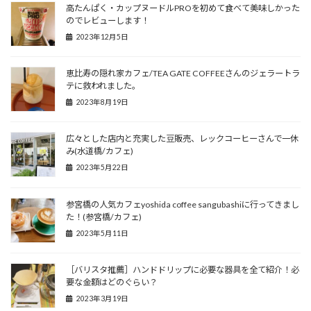
高たんぱく・カップヌードルPROを初めて食べて美味しかった
のでレビューします！
2023年12月5日
恵比寿の隠れ家カフェ/TEA GATE COFFEEさんのジェラートラ
テに救われました。
2023年8月19日
広々とした店内と充実した豆販売、レックコーヒーさんで一休
み(水道橋/カフェ)
2023年5月22日
参宮橋の人気カフェyoshida coffee sangubashiに行ってきまし
た！(参宮橋/カフェ)
2023年5月11日
［バリスタ推薦］ハンドドリップに必要な器具を全て紹介！必
要な金額はどのぐらい？
2023年3月19日