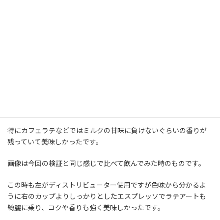
どんなにラテアートが綺麗でも美味しくなければ全部が台無しで
すもんね。
何十杯かアメリカーノやカフェラテにして飲んでみた感想ですが、
ディストリビューターを使用して淹れたコーヒーの方が雑味が少
なく、クリアで香り高くなる印象です。
やはり自信があっても均等な粉の密度やタンピングにバラつきがあ
るという事だと思います。
特にカフェラテなどではミルクの甘味に負けないぐらいの香りが
残っていて美味しかったです。
画像は今回の検証と同じ感じで比べて飲んでみた時のものです。
この時も左がディストリビューター使用ですが色味から分かるよ
うに右のカップよりしっかりとしたエスプレッソでラテアートも
綺麗に乗り、コクや香りも強く美味しかったです。