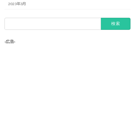
2023年3月
検
索:
‹広告›