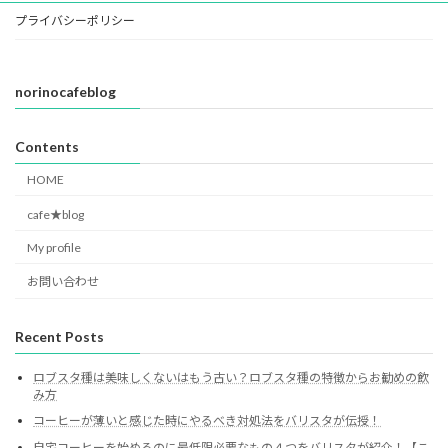
プライバシーポリシー
norinocafeblog
Contents
HOME
cafe★blog
My profile
お問い合わせ
Recent Posts
ロブスタ種は美味しくないはもう古い？ロブスタ種の特徴からお勧めの飲
み方
コーヒーが薄いと感じた時にやるべき対処法をバリスタが伝授！
自宅コーヒーを始めるのに最低限必要なもの４つをバリスタが紹介！【こ