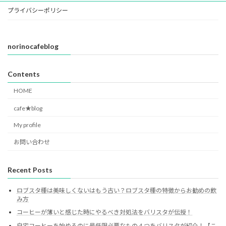
プライバシーポリシー
norinocafeblog
Contents
HOME
cafe★blog
My profile
お問い合わせ
Recent Posts
ロブスタ種は美味しくないはもう古い？ロブスタ種の特徴からお勧めの飲
み方
コーヒーが薄いと感じた時にやるべき対処法をバリスタが伝授！
自宅コーヒーを始めるのに最低限必要なもの４つをバリスタが紹介！【こ