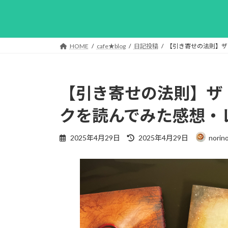
HOME
cafe★blog
日記投稿
【引き寄せの法則】ザ
【引き寄せの法則】ザ
クを読んでみた感想・
最
2025年4月29日
2025年4月29日
norin
終
更
新
日
時
: