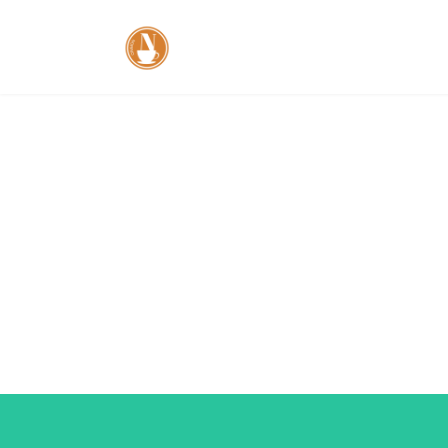
コ
ナ
ン
ビ
テ
ゲ
ン
ー
ツ
シ
へ
ョ
ス
ン
キ
に
ッ
移
プ
動