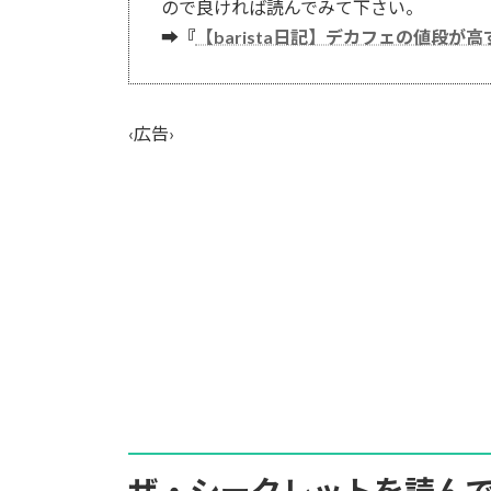
ので良ければ読んでみて下さい。
➡『
【barista日記】デカフェの値段
‹広告›
ザ・シークレットを読ん