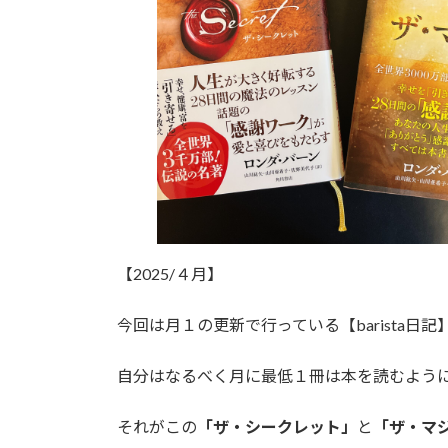
【2025/４月】
今回は月１の更新で行っている【barista
自分はなるべく月に最低１冊は本を読むよう
それがこの
「ザ・シークレット」
と
「ザ・マ