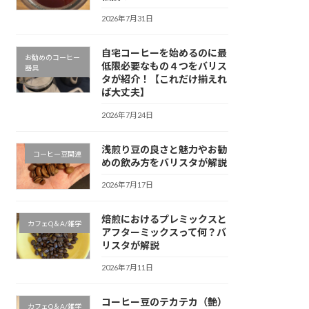
2026年7月31日
自宅コーヒーを始めるのに最
お勧めのコーヒー
低限必要なもの４つをバリス
器具
タが紹介！【これだけ揃えれ
ば大丈夫】
2026年7月24日
浅煎り豆の良さと魅力やお勧
コーヒー豆関連
めの飲み方をバリスタが解説
2026年7月17日
焙煎におけるプレミックスと
カフェQ＆A/雑学
アフターミックスって何？バ
リスタが解説
2026年7月11日
コーヒー豆のテカテカ（艶）
カフェQ＆A/雑学