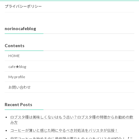
プライバシーポリシー
norinocafeblog
Contents
HOME
cafe★blog
My profile
お問い合わせ
Recent Posts
ロブスタ種は美味しくないはもう古い？ロブスタ種の特徴からお勧めの飲
み方
コーヒーが薄いと感じた時にやるべき対処法をバリスタが伝授！
自宅コーヒーを始めるのに最低限必要なもの４つをバリスタが紹介！【こ