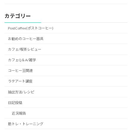
カテゴリー
PostCoffee(ポストコーヒー)
お勧めのコーヒー器具
カフェ/喫茶レビュー
カフェQ＆A/雑学
コーヒー豆関連
ラテアート講座
抽出方法/レシピ
日記投稿
近況報告
筋トレ・トレーニング