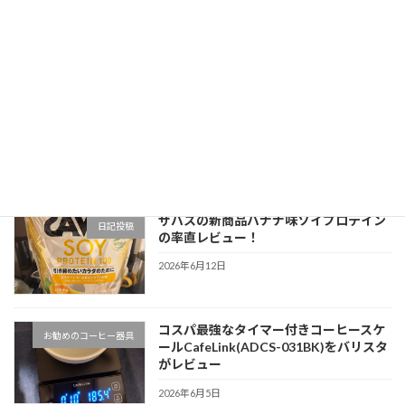
アイスカフェラテを美味しく淹れるたっ
抽出方法/レシピ
た一つのポイントをバリスタが解説！
2026年6月26日
【超基本】コーヒー豆の挽き目の基準の
コーヒー豆関連
考え方（エスプレッソ・ハンドドリッ
プ・フレンチプレス）
2026年6月22日
ザバスの新商品バナナ味ソイプロテイン
日記投稿
の率直レビュー！
2026年6月12日
コスパ最強なタイマー付きコーヒースケ
お勧めのコーヒー器具
ールCafeLink(ADCS-031BK)をバリスタ
がレビュー
2026年6月5日